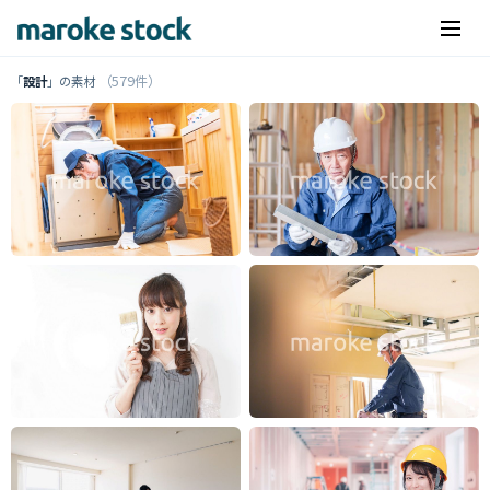
（579件）
「
設計
」の素材