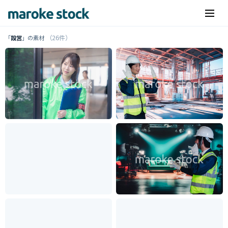
（26件）
「
設営
」の素材