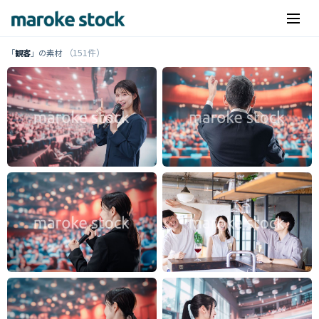
（151件）
「
観客
」の素材