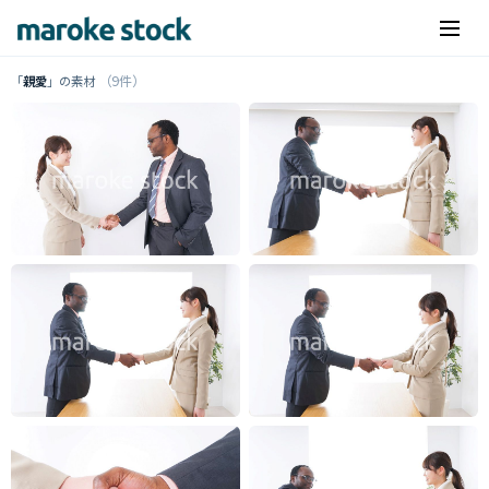
（9件）
「
親愛
」の素材