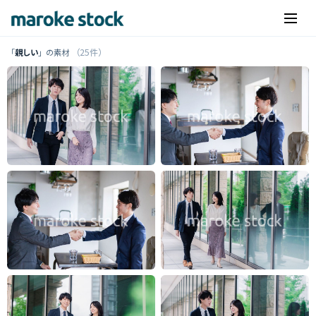
（25件）
「
親しい
」の素材