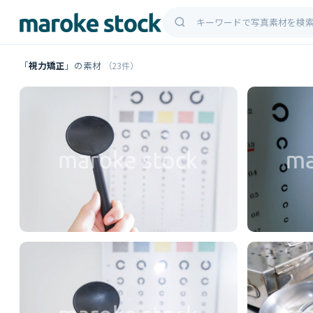
「
視力矯正
」の素材
（23件）