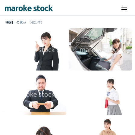
（401件）
「
規則
」の素材