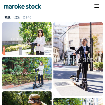
（53件）
「
規制
」の素材