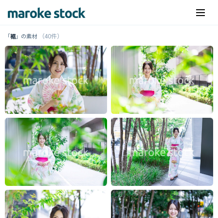
（40件）
「
裾
」の素材