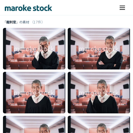
（17件）
「
裁判官
」の素材