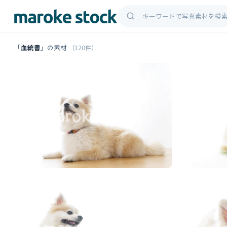
「
血統書
」の素材
（120件）