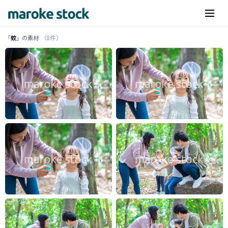
（8件）
「
蚊
」の素材