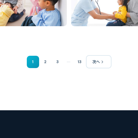
…
1
2
3
13
次へ