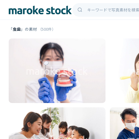
「
虫歯
」の素材
（500件）