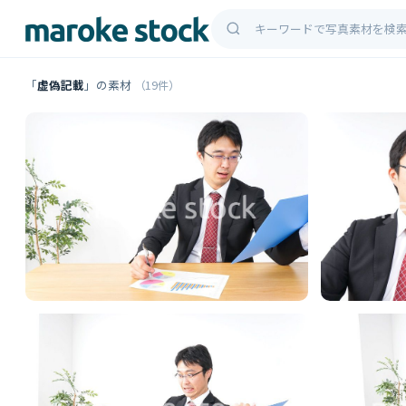
「
虚偽記載
」の素材
（19件）