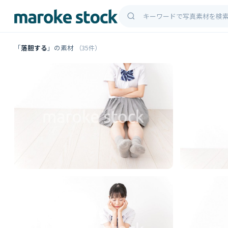
「
落胆する
」の素材
（35件）