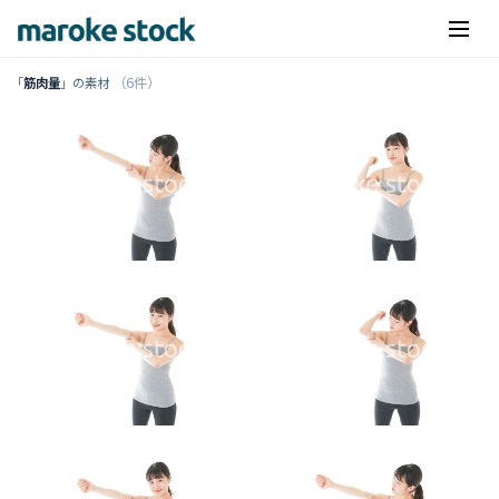
（6件）
「
筋肉量
」の素材