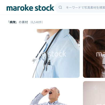
「
病院
」の素材
（6,548件）