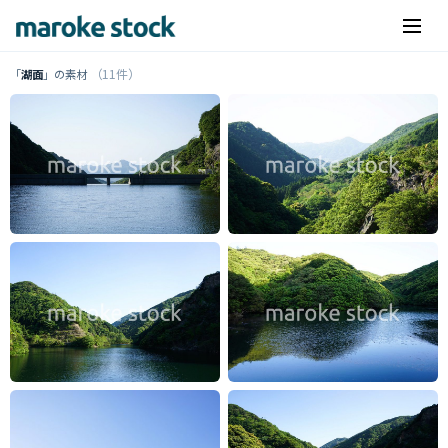
（11件）
「
湖面
」の素材