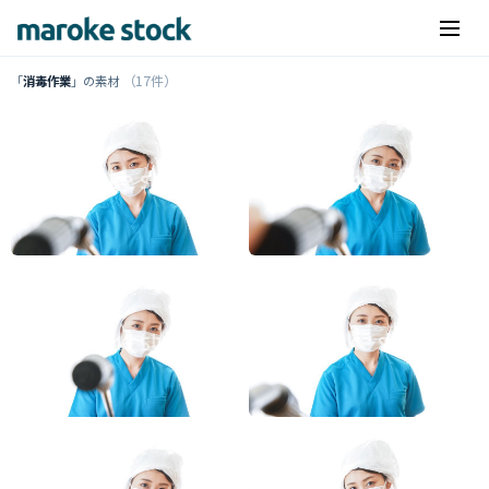
（17件）
「
消毒作業
」の素材