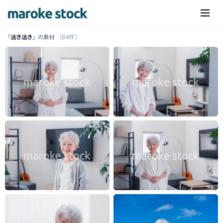
（84件）
「
活き活き
」の素材