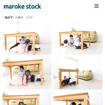
（30件）
「
机の下
」の素材