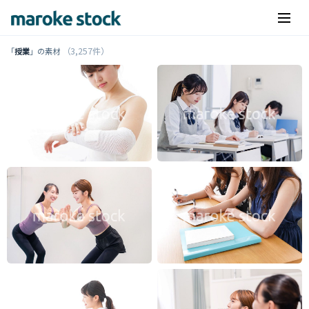
（3,257件）
「
授業
」の素材