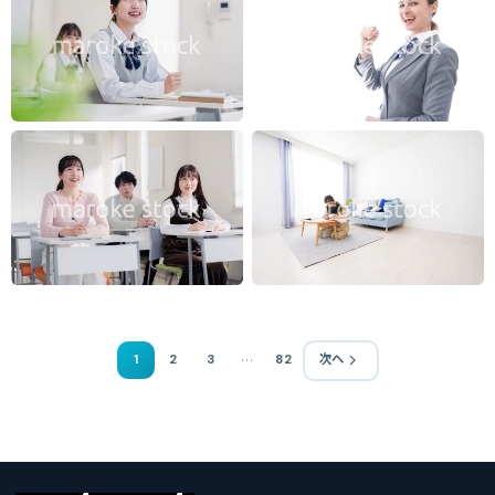
…
1
2
3
82
次へ