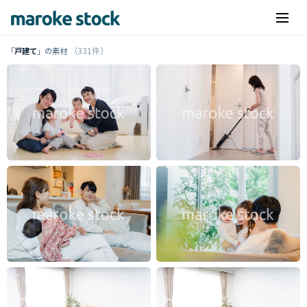
（331件）
「
戸建て
」の素材