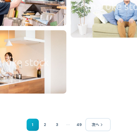
…
1
2
3
49
次へ