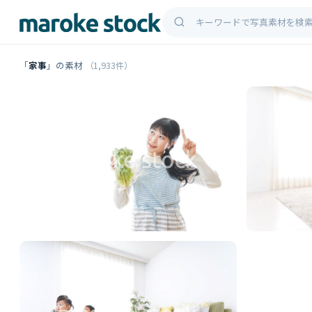
「
家事
」の素材
（1,933件）