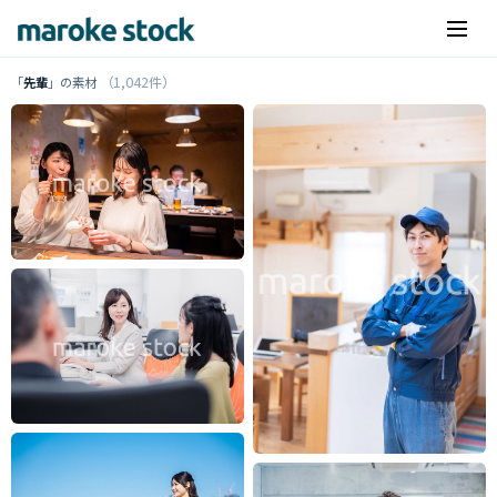
（1,042件）
「
先輩
」の素材