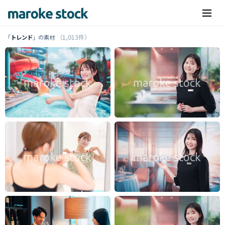
（1,013件）
「
トレンド
」の素材