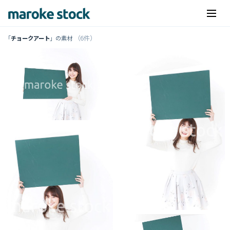
（6件）
「
チョークアート
」の素材