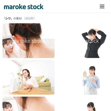
（456件）
「
シワ
」の素材