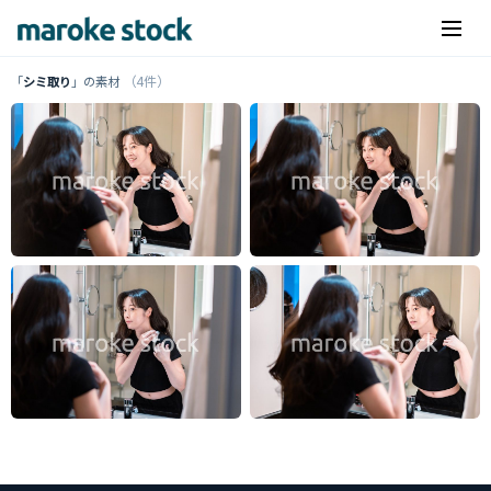
（4件）
「
シミ取り
」の素材