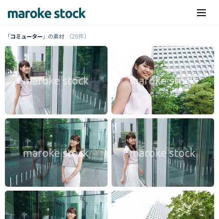
（26件）
「
コミューター
」の素材