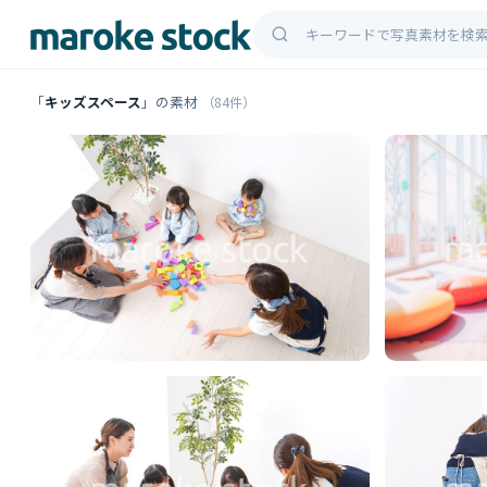
「
キッズスペース
」の素材
（84件）