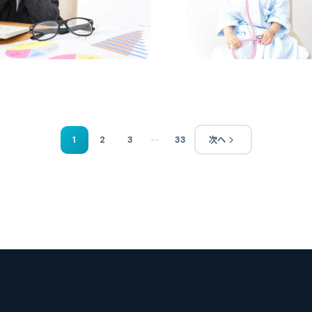
…
1
2
3
33
次へ