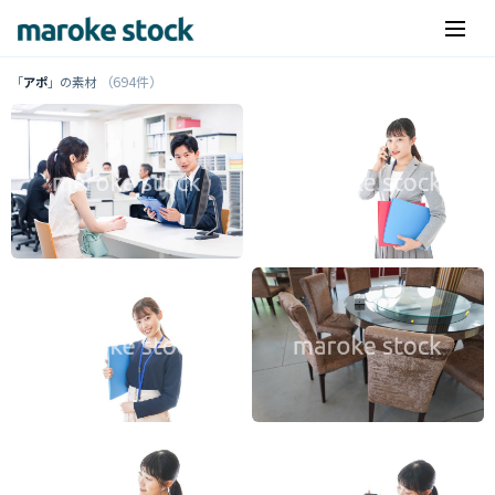
（694件）
「
アポ
」の素材