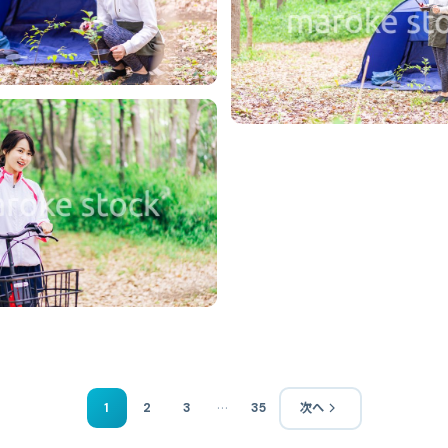
…
1
2
3
35
次へ