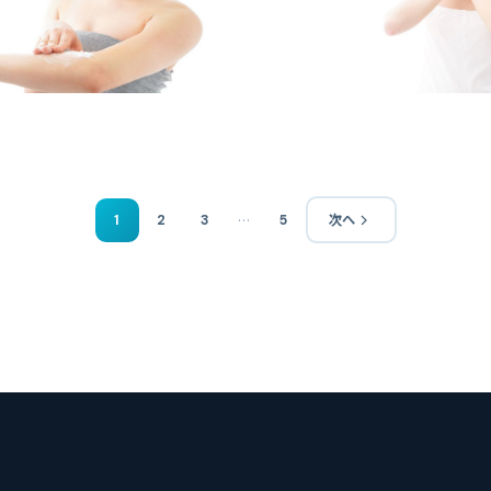
…
1
2
3
5
次へ