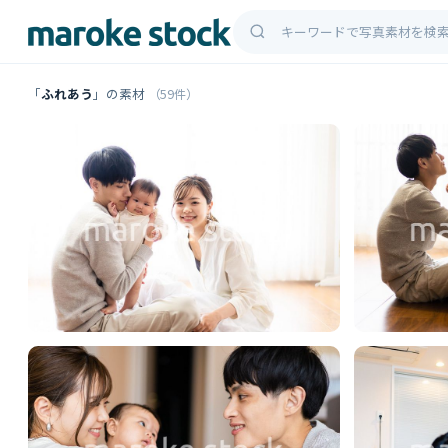
「
ふれあう
」の素材
（59件）