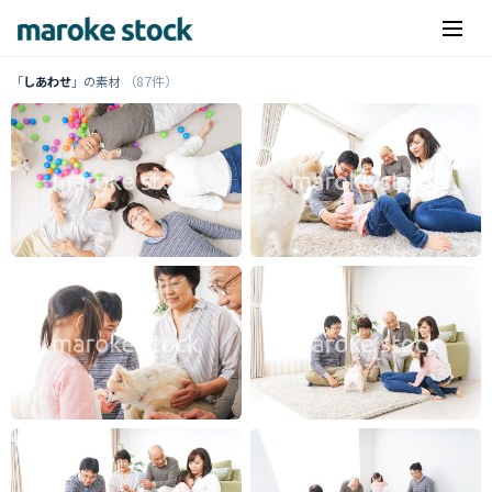
（87件）
「
しあわせ
」の素材