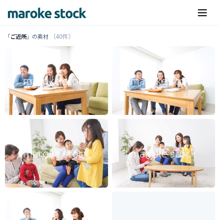
（40件）
「
ご近所
」の素材