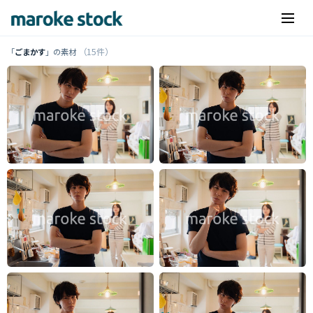
（15件）
「
ごまかす
」の素材