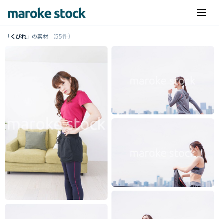
（55件）
「
くびれ
」の素材