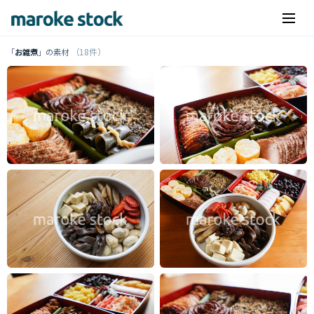
（18件）
「
お雑煮
」の素材