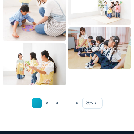
…
1
2
3
6
次へ