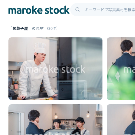
「
お菓子屋
」の素材
（30件）