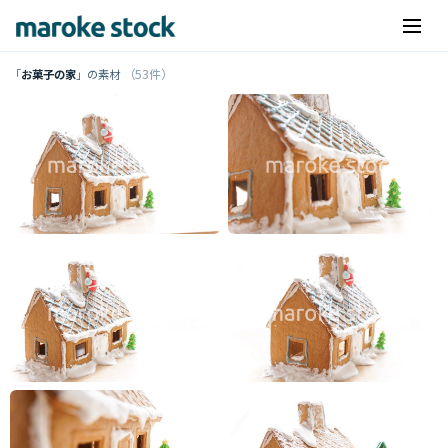
（53件）
「
お菓子の家
」の素材