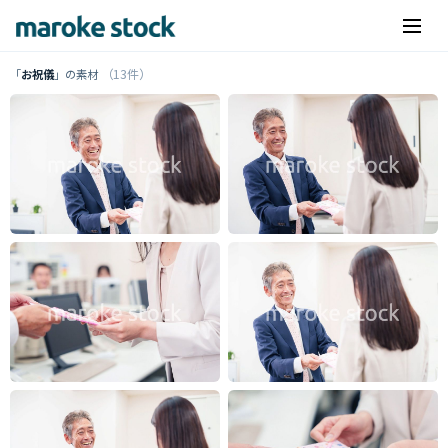
（13件）
「
お祝儀
」の素材