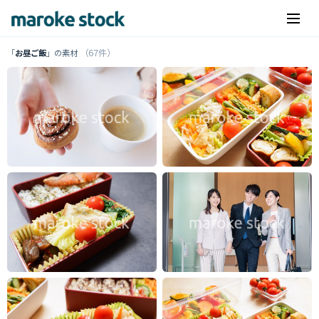
（67件）
「
お昼ご飯
」の素材