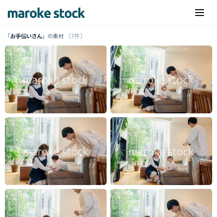
（7件）
「
お手伝いさん
」の素材