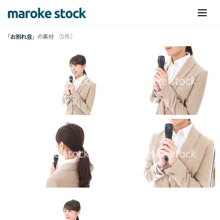
（5件）
「
お別れ会
」の素材