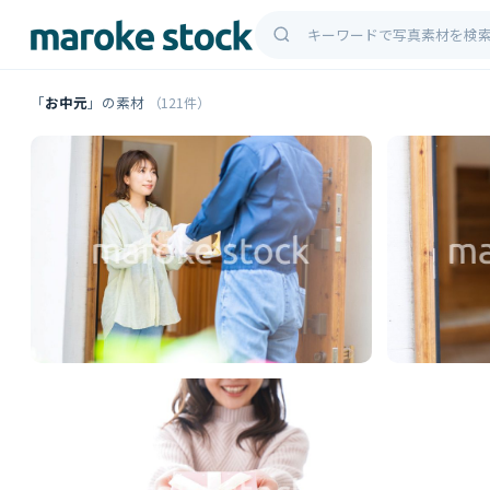
「
お中元
」の素材
（121件）