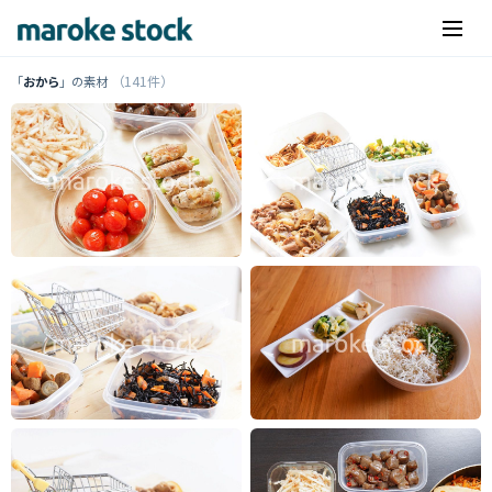
（141件）
「
おから
」の素材